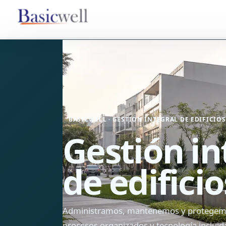
BASICWELL · GESTIÓN INTEGRAL DE EDIFICIOS
Gestión in
de edificio
Administramos, mantenemos y protegemos 
procesos organizados y tecnología incluid