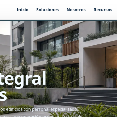
Inicio
Soluciones
Nosotros
Recursos
tegral
s
edificios con personal especializado,
a para una operación ordenada y trazable.